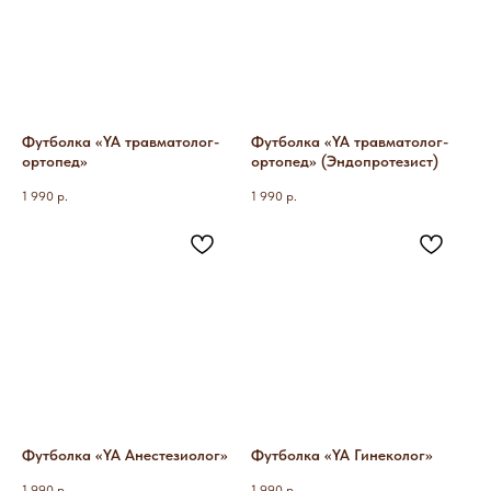
Футболка «YA травматолог-
Футболка «YA травматолог-
ортопед»
ортопед» (Эндопротезист)
1 990
р.
1 990
р.
Футболка «YA Анестезиолог»
Футболка «YA Гинеколог»
1 990
р.
1 990
р.