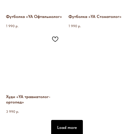
Футболка «YA Офтальмолог»
Футболка «YA Стоматолог»
1 990
р.
1 990
р.
Худи «YA травматолог-
ортопед»
3 990
р.
Load more