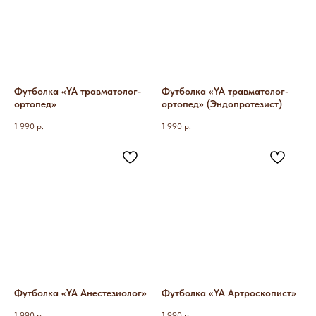
Футболка «YA травматолог-
Футболка «YA травматолог-
ортопед»
ортопед» (Эндопротезист)
1 990
р.
1 990
р.
Футболка «YA Анестезиолог»
Футболка «YA Артроскопист»
1 990
р.
1 990
р.