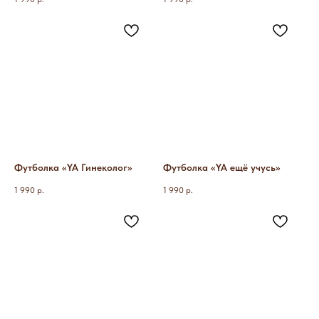
Футболка «YA Гинеколог»
Футболка «YA ещё учусь»
1 990
р.
1 990
р.