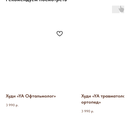
Худи «YA Офтальмолог»
Худи «YA травматолог-
ортопед»
3 990
р.
3 990
р.