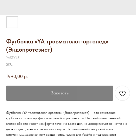
Футболка «YA травматолог-ортопед»
(Эндопротезист)
YASTYLE
SKU:
1990,00
р.
Заказать
Футболка «YA травматолог-ортопед» (Эндопротезист) — это сочетание
удобства, стиля и профессиональной идентичности. Плотный качественный
хлопок обеспечивает комфорт в течение всего дня, не деформируется и отлично
держит цвет даже после частых стирок. Эксклюзивный авторский принт с
фирменным медвежонком создан специально для Yastyle и подчёркивает