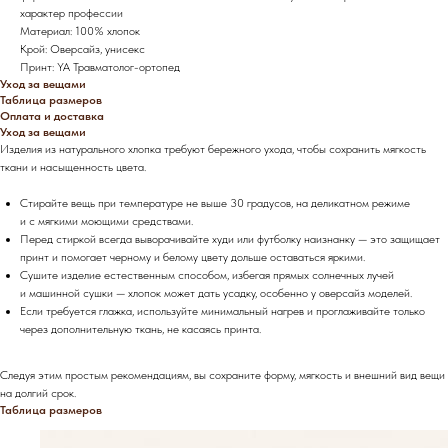
характер профессии
Материал: 100% хлопок
Крой: Оверсайз, унисекс
Принт: YA Травматолог-ортопед
Уход за вещами
Таблица размеров
Оплата и доставка
Уход за вещами
Изделия из натурального хлопка требуют бережного ухода, чтобы сохранить мягкость
ткани и насыщенность цвета.
Стирайте вещь при температуре не выше 30 градусов, на деликатном режиме
и с мягкими моющими средствами.
Перед стиркой всегда выворачивайте худи или футболку наизнанку — это защищает
принт и помогает черному и белому цвету дольше оставаться яркими.
Сушите изделие естественным способом, избегая прямых солнечных лучей
и машинной сушки — хлопок может дать усадку, особенно у оверсайз моделей.
Если требуется глажка, используйте минимальный нагрев и проглаживайте только
через дополнительную ткань, не касаясь принта.
Следуя этим простым рекомендациям, вы сохраните форму, мягкость и внешний вид вещи
на долгий срок.
Таблица размеров